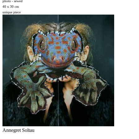
photo - sewed
40 x 30 cm
unique piece
Annegret Soltau