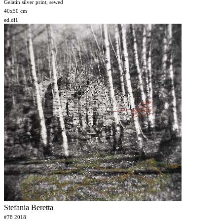
Gelatin silver print,
sewed
40x50 cm
ed.di1
Stefania Beretta
#78 2018