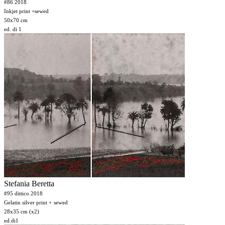
#86 2018
Inkjet print +sewed
50x70 cm
ed. di 1
Stefania Beretta
#95 dittico 2018
Gelatin silver print +
sewed
28x35 cm (x2)
ed.di1