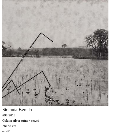
Stefania Beretta
#98 2018
Gelatin silver print + sewed
28x35 cm
ed.di1