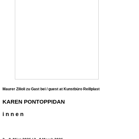
Maurer Zilioli zu Gast bei / guest at Kunstbüro Reillplast
KAREN PONTOPPIDAN
i n n e n