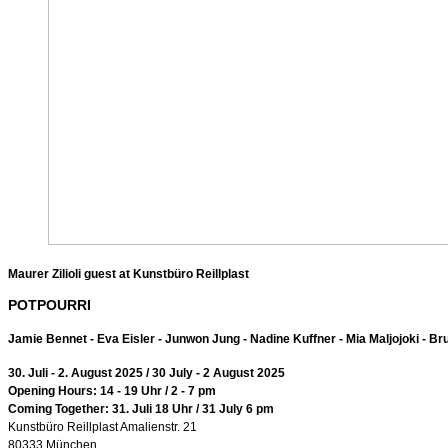
Maurer Zilioli guest at Kunstbüro Reillplast
POTPOURRI
Jamie Bennet - Eva Eisler - Junwon Jung - Nadine Kuffner -
Mia Maljojoki - B
30. Juli - 2. August 2025 / 30 July - 2 August 2025
Opening Hours: 14 - 19 Uhr / 2 - 7 pm
Coming Together: 31. Juli 18 Uhr / 31 July 6 pm
Kunstbüro Reillplast Amalienstr. 21
80333 München