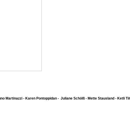
runo Martinazzi - Karen Pontoppidan -
Juliane Schölß - Mette Stausland -
Ketli Ti